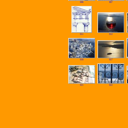
006
007
011
012
016
017
021
022