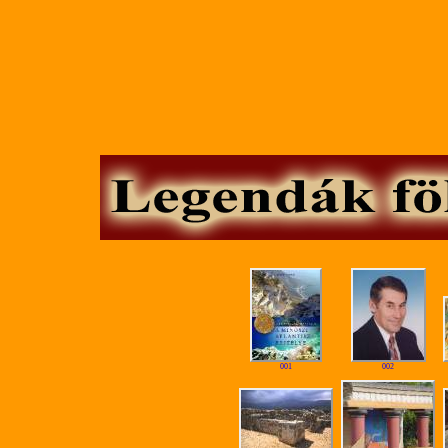
001
002