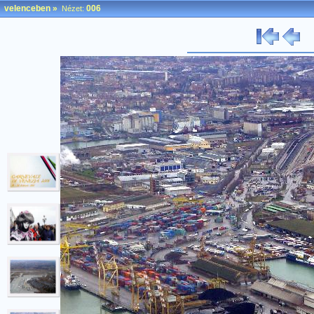
velenceben
»
006
Nézet: