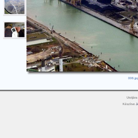
006.jp
Utoljára
Készítve
J