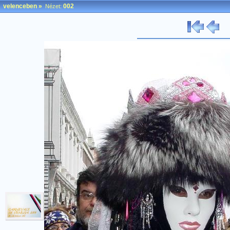
velenceben
»
002
Nézet: