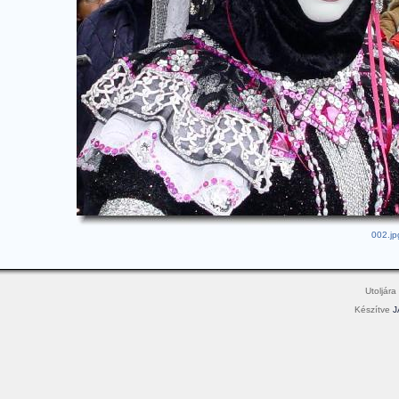
002.jp
Utoljára
Készítve
J