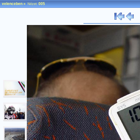
velenceben
»
005
Nézet: