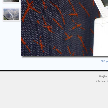
005.jp
Utoljára
Készítve
J