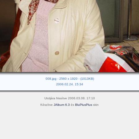
008.jpg - 2560 x 1920 - (1013KB)
2006.02.24. 15:34
Utoljára frissítve 2006.03.08. 17:10
Készítve
JAlbum 6.3
és
BluPlusPlus
skin