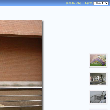
[kép 8 / 297]
::
Ugrás