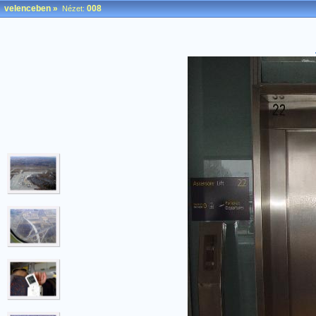
velenceben
»
008
Nézet: