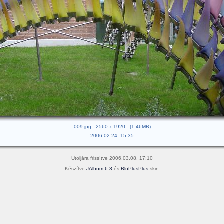
009.jpg - 2560 x 1920 - (1.46MB)
2006.02.24. 15:35
Utoljára frissítve 2006.03.08. 17:10
Készítve
JAlbum 6.3
és
BluPlusPlus
skin