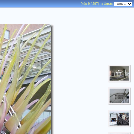
[kép 9 / 297]
::
Ugrás