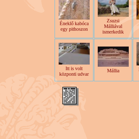
Zsuzsi
Éneklő kabóca
Málliával
egy pithoszon
ismerkedik
Itt is volt
Mállia
központi udvar