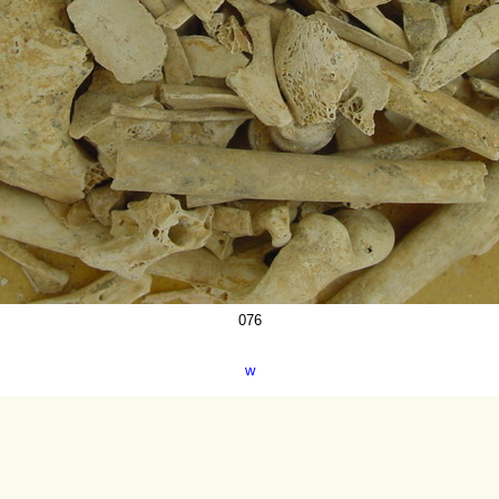
076
w