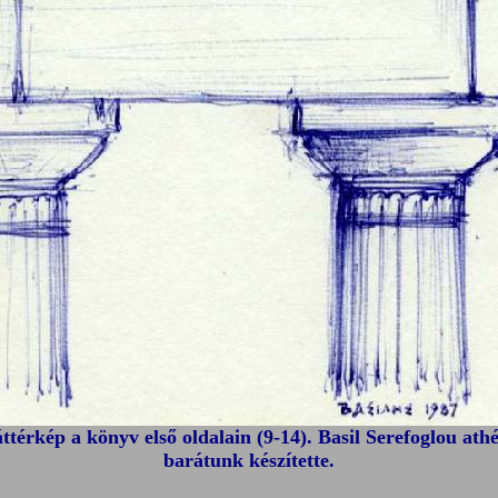
ttérkép a könyv első oldalain (9-14). Basil Serefoglou ath
barátunk készítette.