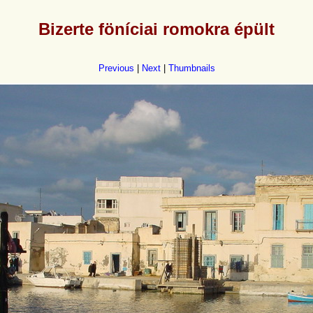
Bizerte föníciai romokra épült
Previous
|
Next
|
Thumbnails