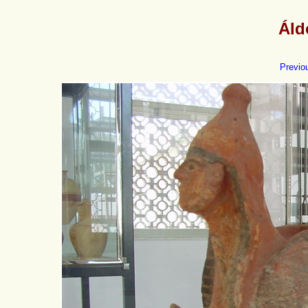
Áld
Previo