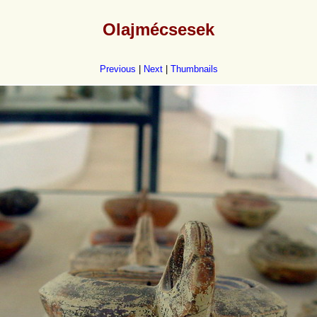
Olajmécsesek
Previous
|
Next
|
Thumbnails