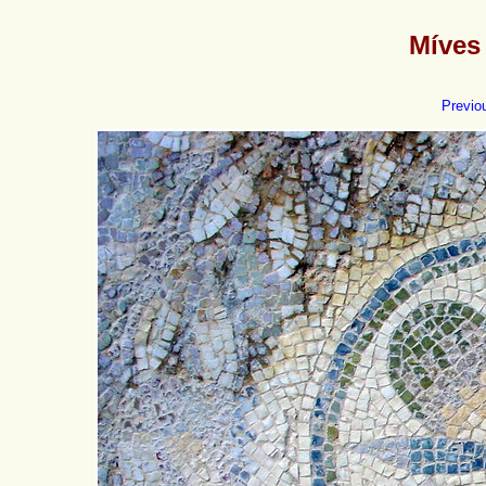
Míves
Previo