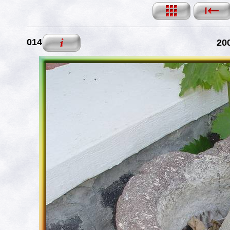
014
200