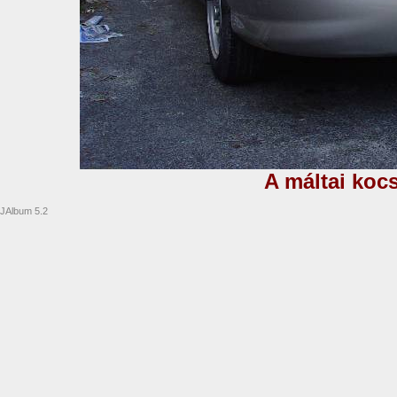
A máltai koc
JAlbum 5.2