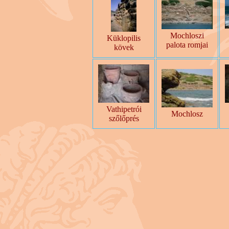
Mochloszi
Küklopilis
palota romjai
kövek
Vathipetrói
Mochlosz
szőlőprés