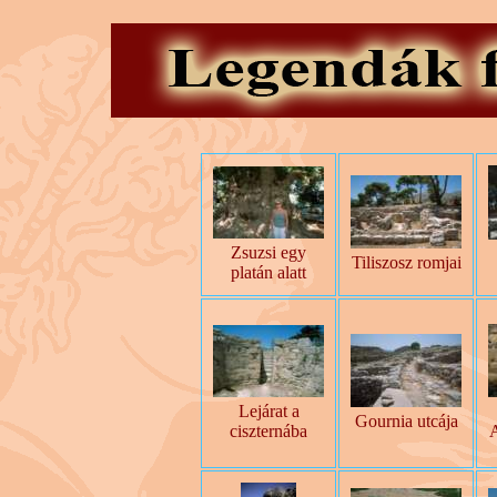
Zsuzsi egy
Tiliszosz romjai
platán alatt
Lejárat a
Gournia utcája
ciszternába