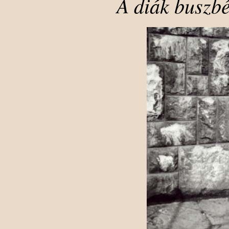
A diák buszbé