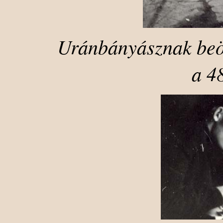
Uránbányásznak beöl
a 4