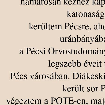
hamarosan kézhez kap
katonaság
kerültem Pécsre, ah
uránbányába
a Pécsi Orvostudomány
legszebb éveit
Pécs városában. Diákesk
került sor 
végeztem a POTE-en, majd