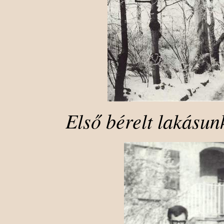
Első bérelt lakásun