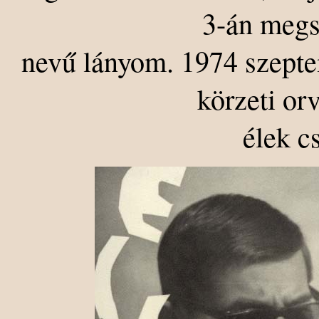
3-án megs
nevű lányom. 1974 szepte
körzeti or
élek c