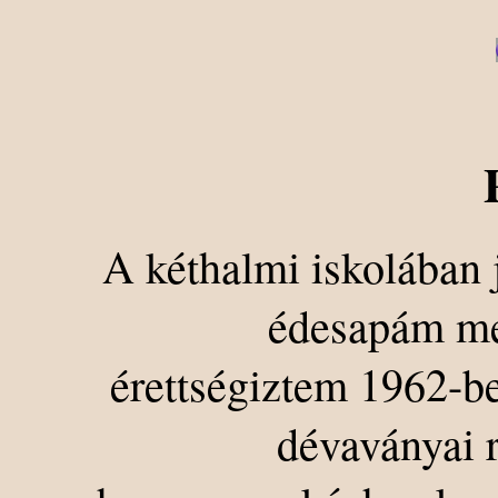
A kéthalmi iskolában 
édesapám me
érettségiztem 1962-b
dévaványai 