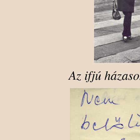
Az ifjú házas