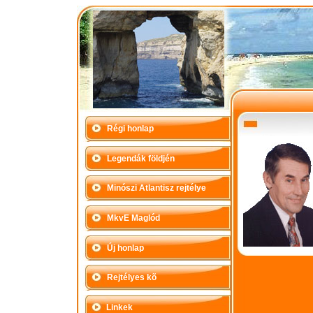
Régi honlap
Legendák földjén
Minószi Atlantisz rejtélye
MkvE Maglód
Új honlap
Rejtélyes kõ
Linkek