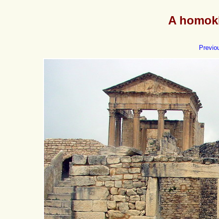
A homokb
Previo