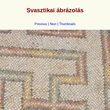
Svasztikai ábrázolás
Previous
|
Next
|
Thumbnails