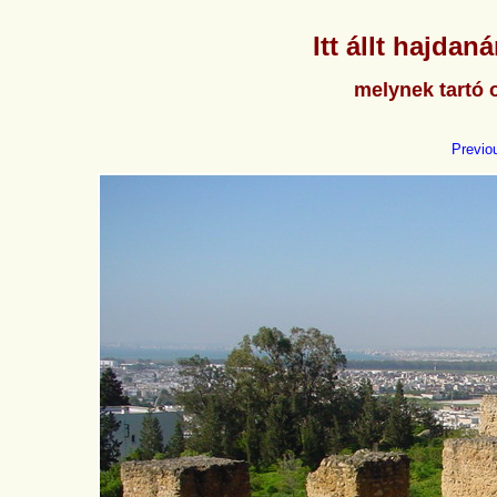
Itt állt hajda
melynek tartó o
Previo