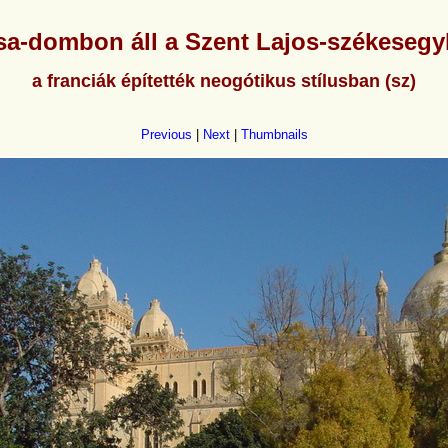
sa-dombon áll a Szent Lajos-székesegy
a franciák építették neogótikus stílusban (sz)
Previous
|
Next
|
Thumbnails