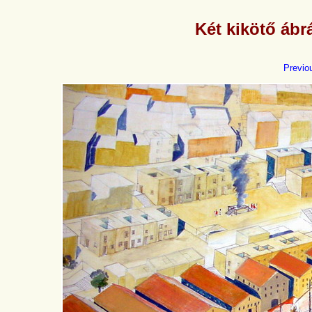
Két kikötő ábr
Previo