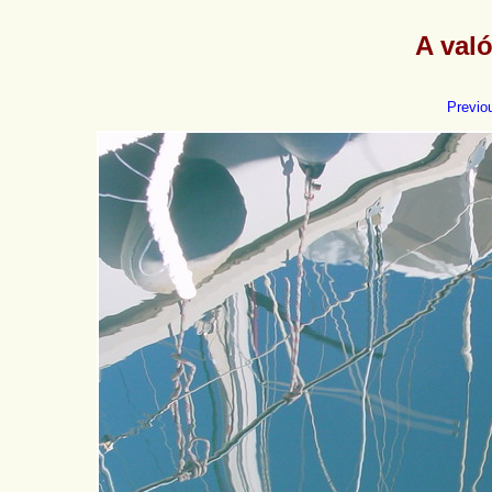
A való
Previo