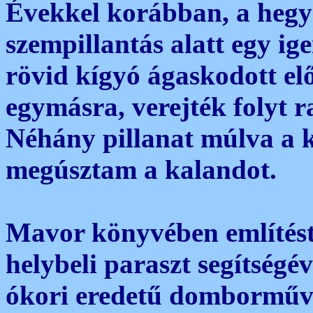
Évekkel korábban, a hegy 
szempillantás alatt egy ig
rövid kígyó ágaskodott e
egymásra, verejték folyt 
Néhány pillanat múlva a k
megúsztam a kalandot.
Mavor könyvében említést 
helybeli paraszt segítségév
ókori eredetű domborműve