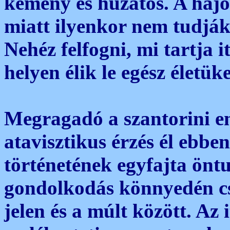
kemény és huzatos. A hajó
miatt ilyenkor nem tudják 
Nehéz felfogni, mi tartja i
helyen élik le egész életüke
Megragadó a szantorini e
atavisztikus érzés él ebbe
történetének egyfajta öntu
gondolkodás könnyedén csa
jelen és a múlt között. Az 