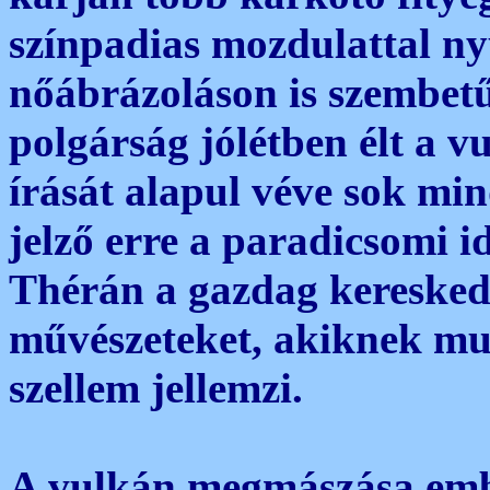
színpadias mozdulattal ny
nőábrázoláson is szembet
polgárság jólétben élt a 
írását alapul véve sok min
jelző erre a paradicsomi i
Thérán a gazdag keresked
művészeteket, akiknek mun
szellem jellemzi.
A vulkán megmászása emb