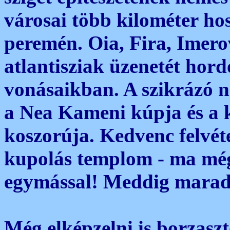
városai több kilométer h
peremén. Oia, Fira, Imerov
atlantisziak üzenetét hor
vonásaikban. A szikrázó n
a Nea Kameni kúpja és a k
koszorúja. Kedvenc felvét
kupolás templom - ma még
egymással! Meddig marad 
Még elképzelni is borzasz