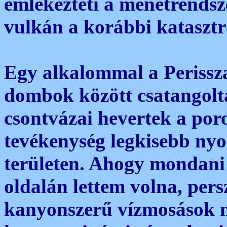
emlékezteti a menetrends
vulkán a korábbi katasztr
Egy alkalommal a Perissza
dombok között csatangoltam
csontvázai hevertek a poro
tevékenység legkisebb ny
területen. Ahogy mondani 
oldalán lettem volna, per
kanyonszerű vízmosások n