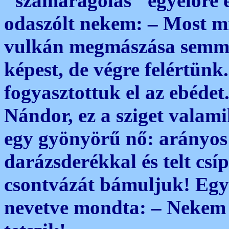
"szamaragolás" egyelőre e
odaszólt nekem: – Most m
vulkán megmászása semmisé
képest, de végre felértünk
fogyasztottuk el az ebédet
Nándor, ez a sziget valami
egy gyönyörű nő: arányos 
darázsderékkal és telt csí
csontvázát bámuljuk! Egy
nevetve mondta: – Nekem e