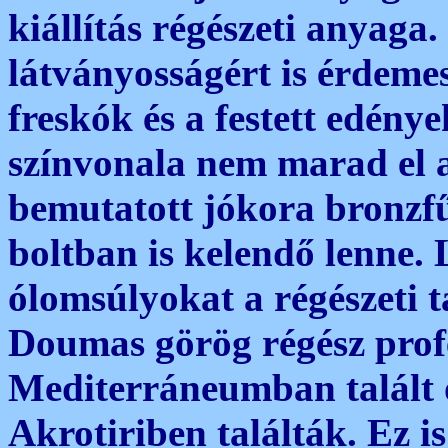
kiállítás régészeti anyag
látványosságért is érdemes
freskók és a festett edény
színvonala nem marad el a
bemutatott jókora bronzf
boltban is kelendő lenne.
ólomsúlyokat a régészeti t
Doumas görög régész profe
Mediterráneumban talált
Akrotiriben találták. Ez is