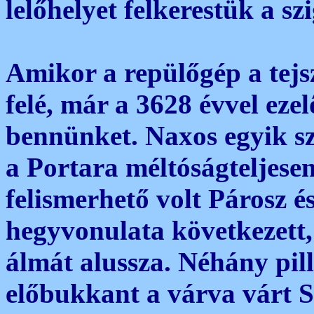
lelőhelyet felkerestük a sz
Amikor a repülőgép a tejsz
felé, már a 3628 évvel eze
bennünket. Naxos egyik sz
a Portara méltóságteljese
felismerhető volt Párosz é
hegyvonulata következett,
álmát alussza. Néhány pil
előbukkant a várva várt Sz