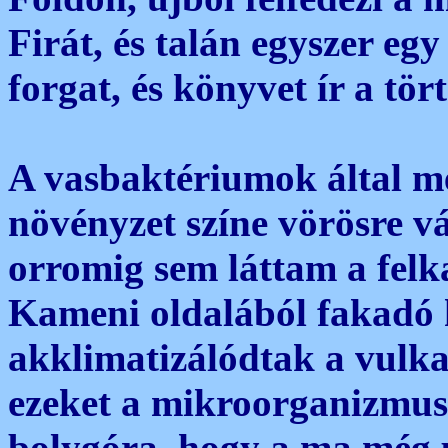
Firát, és talán egyszer egy
forgat, és könyvet ír a tör
A vasbaktériumok által me
növényzet színe vörösre v
orromig sem láttam a felka
Kameni oldalából fakadó 
akklimatizálódtak a vulk
ezeket a mikroorganizmuso
bolygóra, hogy a ma még 