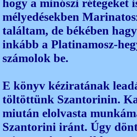
hogy a minószi rétegeket i
mélyedésekben Marinatosz 
találtam, de békében hag
inkább a Platinamosz-heg
számolok be.
E könyv kéziratának leadá
töltöttünk Szantorinin. K
miután elolvasta munkáma
Szantorini iránt. Úgy dön