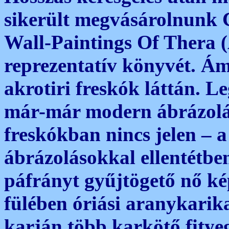
sikerült megvásárolnunk 
Wall-Paintings Of Thera (
reprezentatív könyvét. Á
akrotiri freskók láttán. 
már-már modern ábrázolás
freskókban nincs jelen – 
ábrázolásokkal ellentétbe
páfrányt gyűjtögető nő ké
fülében óriási aranykarika
karján több karkötő fitye