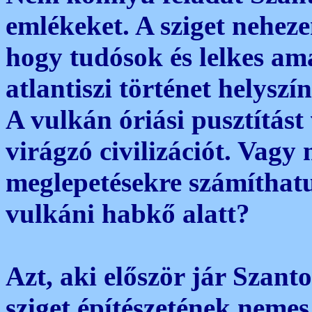
emlékeket. A sziget nehez
hogy tudósok és lelkes am
atlantiszi történet helyszí
A vulkán óriási pusztítást 
virágzó civilizációt. Vag
meglepetésekre számíthatu
vulkáni habkő alatt?
Azt, aki először jár Szant
sziget építészetének nemes