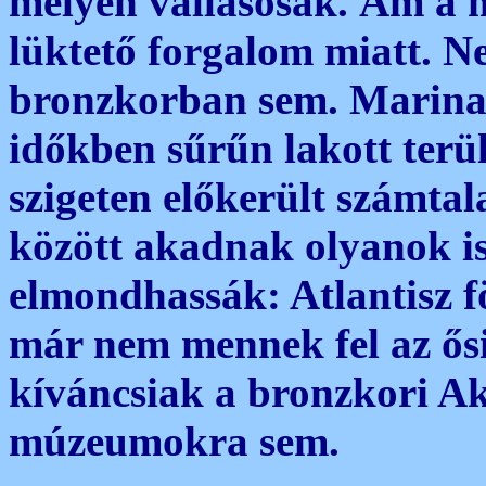
mélyen vallásosak. Ám a m
lüktető forgalom miatt. N
bronzkorban sem. Marinat
időkben sűrűn lakott terül
szigeten előkerült számtal
között akadnak olyanok is
elmondhassák: Atlantisz fö
már nem mennek fel az ős
kíváncsiak a bronzkori Akr
múzeumokra sem.