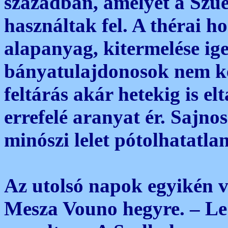
században, amelyet a Szue
használtak fel. A thérai h
alapanyag, kitermelése ig
bányatulajdonosok nem ke
feltárás akár hetekig is elt
errefelé aranyat ér. Sajno
minószi lelet pótolhatatla
Az utolsó napok egyikén 
Mesza Vouno hegyre. – Le 