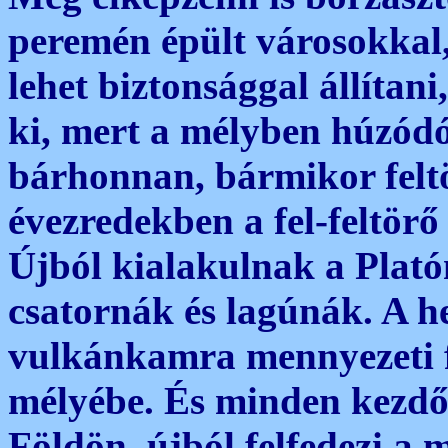
peremén épült városokkal,
lehet biztonsággal állíta
ki, mert a mélyben húzód
bárhonnan, bármikor felt
évezredekben a fel-feltörő 
Újból kialakulnak a Platón 
csatornák és lagúnák. A he
vulkánkamra mennyezeti fa
mélyébe. És minden kezdőd
Földön, újból felfedezi a m