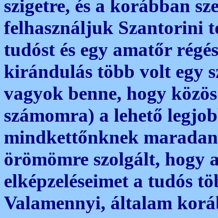
szigetre, és a korábban sz
felhasználjuk Szantorini
tudóst és egy amatőr régész
kirándulás több volt egy s
vagyok benne, hogy közös 
számomra) a lehető legjob
mindkettőnknek maradand
örömömre szolgált, hogy 
elképzeléseimet a tudós tö
Valamennyi, általam korá