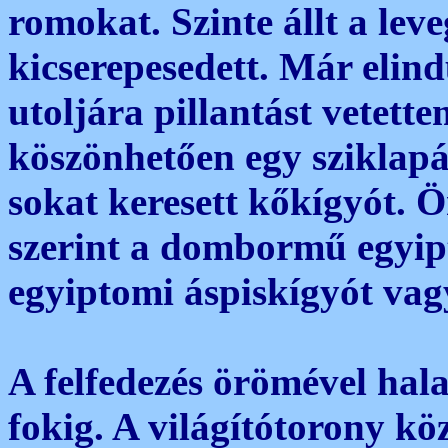
romokat. Szinte állt a lev
kicserepesedett. Már elind
utoljára pillantást vetett
köszönhetően egy sziklap
sokat keresett kőkígyót.
szerint a dombormű egyip
egyiptomi áspiskígyót vagy
A felfedezés örömével hal
fokig. A világítótorony köz