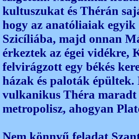
kultuszukat és Thérán saj
hogy az anatóliaiak egyik
Szicíliába, majd onnan Má
érkeztek az égei vidékre, K
felvirágzott egy békés ke
házak és paloták épültek. 
vulkanikus Théra maradt 
metropolisz, ahogyan Plat
Nem könnyű feladat Szanto