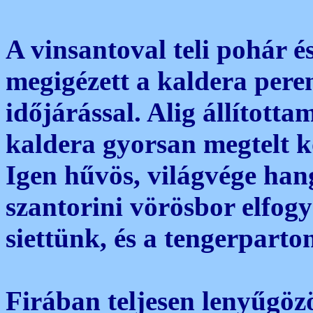
A vinsantoval teli pohár 
megigézett a kaldera pere
időjárással. Alig állította
kaldera gyorsan megtelt kö
Igen hűvös, világvége han
szantorini vörösbor elfo
siettünk, és a tengerparto
Firában teljesen lenyűgöz