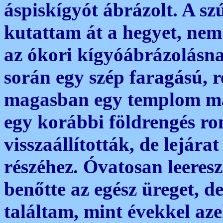
áspiskígyót ábrázolt. A s
kutattam át a hegyet, ne
az ókori kígyóábrázolásn
során egy szép faragású, r
magasban egy templom ma
egy korábbi földrengés rom
visszaállították, de lejár
részéhez. Óvatosan leeres
benőtte az egész üreget,
találtam, mint évekkel aze