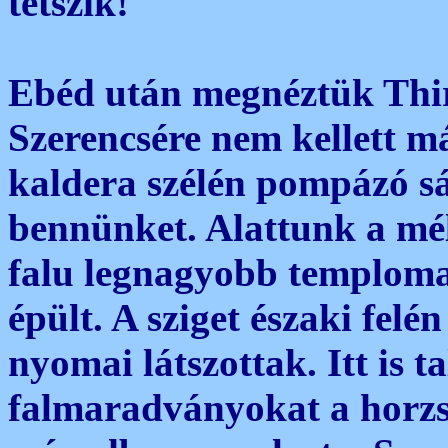
tetszik!
Ebéd után megnéztük Thir
Szerencsére nem kellett má
kaldera szélén pompázó s
bennünket. Alattunk a mél
falu legnagyobb temploma
épült. A sziget északi fel
nyomai látszottak. Itt is t
falmaradványokat a horzs