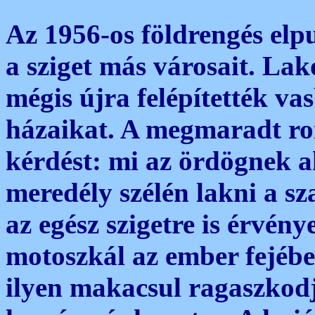
Az 1956-os földrengés elpu
a sziget más városait. La
mégis újra felépítették va
házaikat. A megmaradt rom
kérdést: mi az ördögnek 
meredély szélén lakni a sz
az egész szigetre is érvény
motoszkál az ember fejébe
ilyen makacsul ragaszkodj