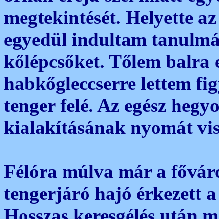
megtekintését. Helyette a
egyedül indultam tanulmá
kőlépcsőket. Tőlem balra
habkőgleccserre lettem fig
tenger felé. Az egész hegy
kialakításának nyomát vis
Félóra múlva már a fővár
tengerjáró hajó érkezett a
Hosszas keresgélés után me