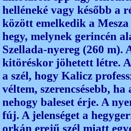
helléneké vagy később a r
között emelkedik a Mesza V
hegy, melynek gerincén al
Szellada-nyereg (260 m). 
kitöréskor jöhetett létre.
a szél, hogy Kalicz profess
véltem, szerencsésebb, ha
nehogy baleset érje. A nye
fúj. A jelenséget a hegyg
orkán erejű szél miatt eg