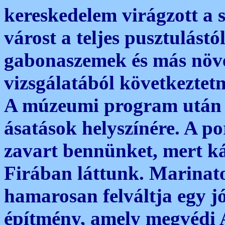
kereskedelem virágzott a 
várost a teljes pusztulást
gabonaszemek és más növ
vizsgálatából következtetn
A múzeumi program után k
ásatások helyszínére. A p
zavart bennünket, mert ká
Firában láttunk. Marinat
hamarosan felváltja egy j
építmény, amely megvédi A