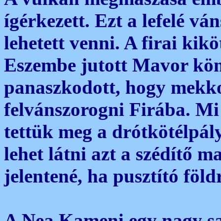
ígérkezett. Ezt a lefelé v
lehetett venni. A firai kik
Eszembe jutott Mavor kön
panaszkodott, hogy mekko
felvánszorogni Firába. Mi e
tettük meg a drótkötélpály
lehet látni azt a szédítő m
jelentené, ha pusztító föld
A Nea Kameni egy nagy sal