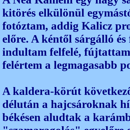
kitörés elkülönül egymást
fotóztam, addig Kalicz pr
előre. A kéntől sárgálló é
indultam felfelé, fújtatta
felértem a legmagasabb po
A kaldera-körút következő
délután a hajcsároknak h
békésen aludtak a karámb