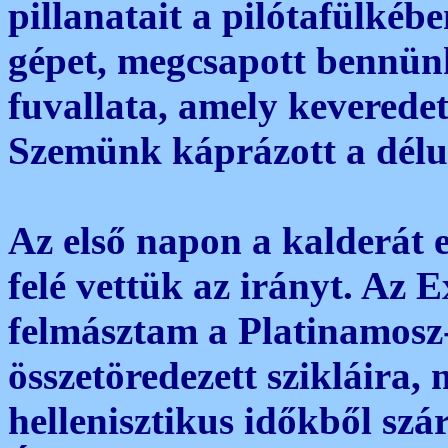
pillanatait a pilótafülkéb
gépet, megcsapott bennün
fuvallata, amely keveredet
Szemünk káprázott a délu
Az első napon a kalderát e
felé vettük az irányt. Az 
felmásztam a Platinamosz
összetöredezett szikláira,
hellenisztikus időkből szá