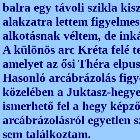
balra egy távoli szikla ki
alakzatra lettem figyelmes
alkotásnak véltem, de inká
A különös arc Kréta felé te
amelyet az ősi Théra elpusz
Hasonló arcábrázolás figy
közelében a Juktasz-hegye
ismerhető fel a hegy képz
arcábrázolásról egyetlen s
sem találkoztam.