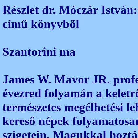
Részlet dr. Móczár István
című könyvből
Szantorini ma
James W. Mavor JR. profess
évezred folyamán a keletrő
természetes megélhetési leh
kereső népek folyamatosa
szigetein. Magukkal hoztá