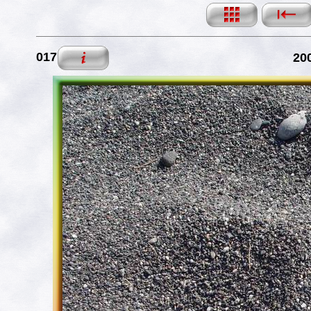
017
200