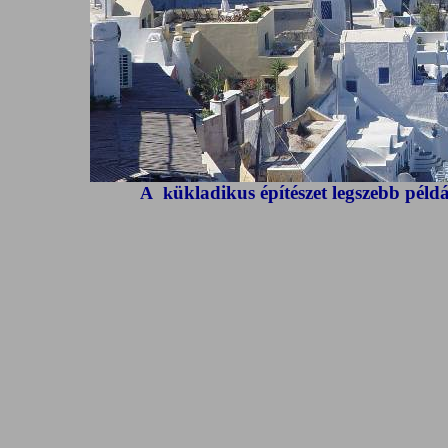
ükladikus építészet legszebb péld
A k