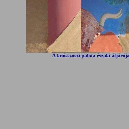
A knósszoszi palota északi átjáró