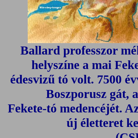
Ballard professzor mé
helyszíne a mai Feke
édesvizű tó volt. 7500 év
Boszporusz gát, a
Fekete-tó medencéjét.
Az
új életteret 
(CS