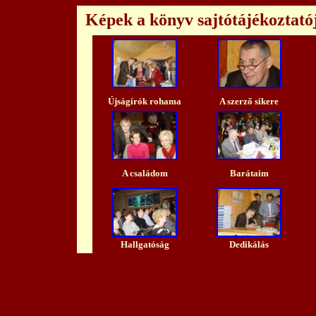
Képek a könyv sajtótájékoztató
Újságírók rohama
A szerző sikere
A családom
Barátaim
Hallgatóság
Dedikálás