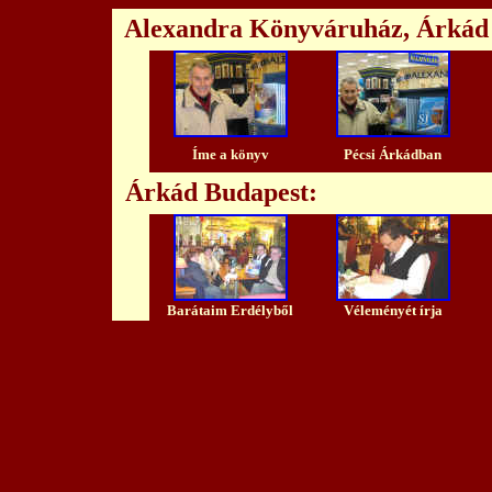
Alexandra Könyváruház, Árkád
Íme a könyv
Pécsi Árkádban
Árkád Budapest:
Barátaim Erdélyből
Véleményét írja