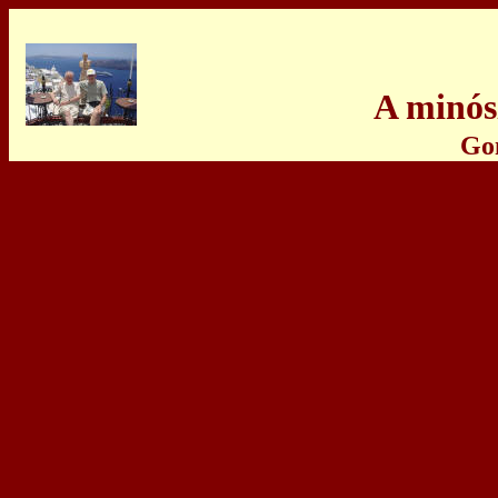
A min
ó
s
Gon