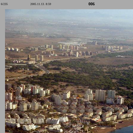
006
6/235
2005.11.13. 8:59